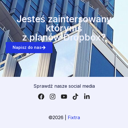
Jesteś zaintersowany
którymś
z planów Dropbox?
Napisz do nas
Sprawdź nasze social media
©2026 |
Fixtra