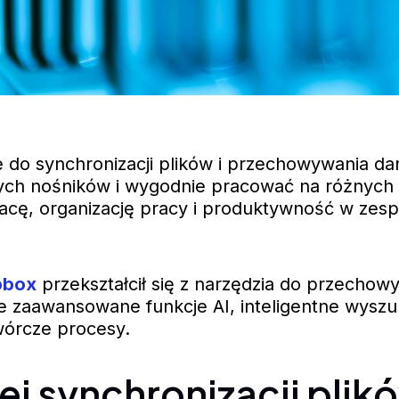
e do synchronizacji plików i przechowywania d
ch nośników i wygodnie pracować na różnych ur
racę, organizację pracy i produktywność w zes
pbox
przekształcił się z narzędzia do przecho
je zaawansowane funkcje AI, inteligentne wysz
wórcze procesy.
ej synchronizacji plik