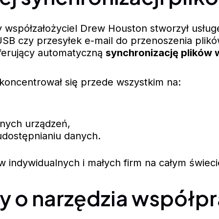
dy współzałożyciel Drew Houston stworzył usług
SB czy przesyłek e-mail do przenoszenia plik
 oferujący automatyczną
synchronizację plików
 koncentrował się przede wszystkim na:
żnych urządzeń,
dostępnianiu danych.
w indywidualnych i małych firm na całym świeci
ty o narzędzia współp