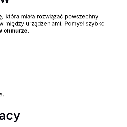
ę, która miała rozwiązać powszechny
ów między urządzeniami. Pomysł szybko
 w chmurze
.
e.
racy