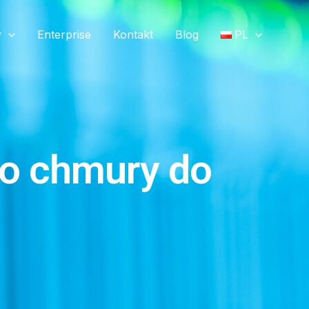
y
Enterprise
Kontakt
Blog
PL
do chmury do