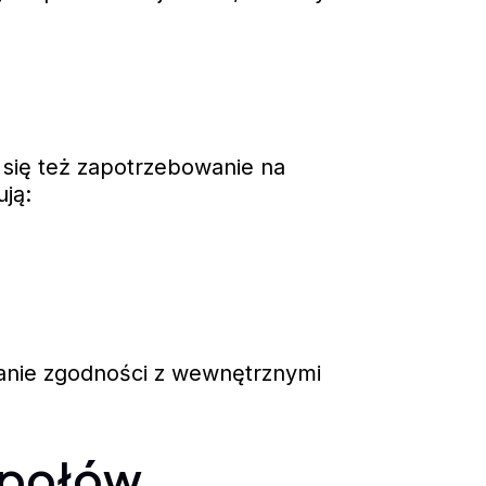
o się też zapotrzebowanie na
ją:
owanie zgodności z wewnętrznymi
espołów