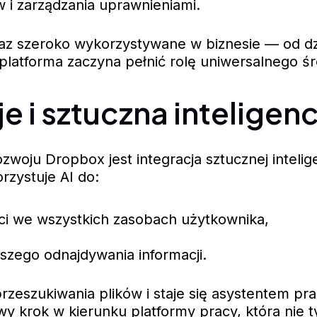
w i zarządzania uprawnieniami.
az szeroko wykorzystywane w biznesie — od dz
platforma zaczyna pełnić rolę uniwersalnego ś
e i sztuczna inteligenc
woju Dropbox jest integracja sztucznej intelige
rzystuje AI do:
ści we wszystkich zasobach użytkownika,
zego odnajdywania informacji.
rzeszukiwania plików i staje się asystentem pr
y krok w kierunku platformy pracy, która nie 