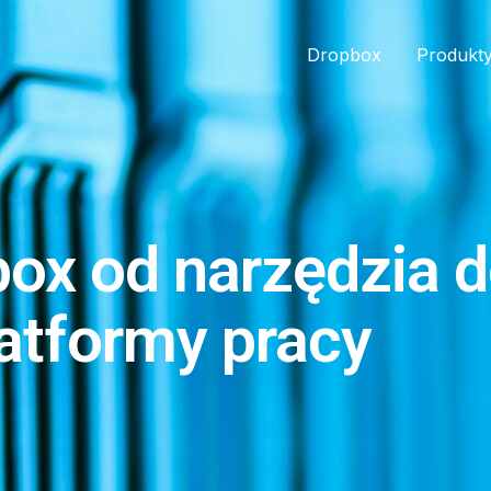
Dropbox
Produkt
box od narzędzia 
latformy pracy