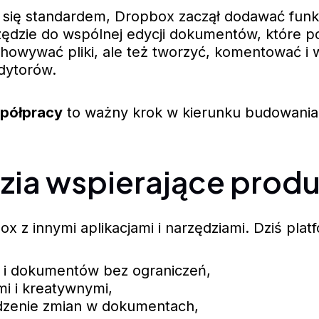
się standardem, Dropbox zaczął dodawać funkcj
dzie do wspólnej edycji dokumentów, które poja
chowywać pliki, ale też tworzyć, komentować i 
dytorów.
spółpracy
to ważny krok w kierunku budowania p
ędzia wspierające pro
 z innymi aplikacjami i narzędziami. Dziś platf
w i dokumentów bez ograniczeń,
mi i kreatywnymi,
dzenie zmian w dokumentach,