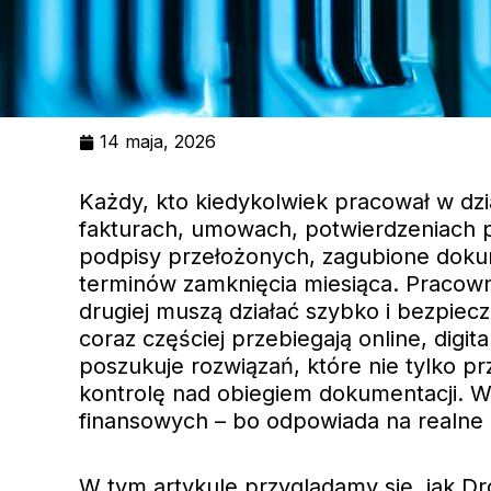
14 maja, 2026
Każdy, kto kiedykolwiek pracował w dz
fakturach, umowach, potwierdzeniach p
podpisy przełożonych, zagubione dokum
terminów zamknięcia miesiąca. Pracowni
drugiej muszą działać szybko i bezpie
coraz częściej przebiegają online, digit
poszukuje rozwiązań, które nie tylko p
kontrolę nad obiegiem dokumentacji. W
finansowych – bo odpowiada na realne p
W tym artykule przyglądamy się, jak D