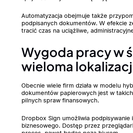
Automatyzacja obejmuje także przypomn
podpisanych dokumentów. W efekcie zes
tracić czas na uciążliwe, administracyjn
Wygoda pracy w ś
wieloma lokalizac
Obecnie wiele firm działa w modelu hy
dokumentów papierowych jest w takich
pilnych spraw finansowych.
Dropbox Sign umożliwia podpisywanie i
biznesowego. Dostęp przez przeglądarkę
proces, nawet będąc poza biurem.