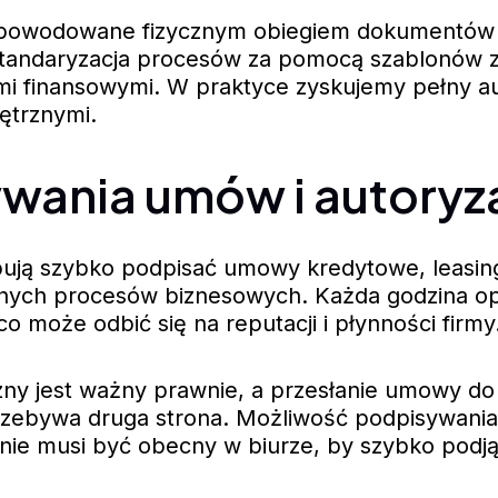
powodowane fizycznym obiegiem dokumentów i m
 Standaryzacja procesów za pomocą szablonów z
i finansowymi. W praktyce zyskujemy pełny au
ętrznymi.
ania umów i autoryzac
ebują szybko podpisać umowy kredytowe, leasi
ych procesów biznesowych. Każda godzina opóź
 może odbić się na reputacji i płynności firmy
zny jest ważny prawnie, a przesłanie umowy do 
e przebywa druga strona. Możliwość podpisywa
 nie musi być obecny w biurze, by szybko podją