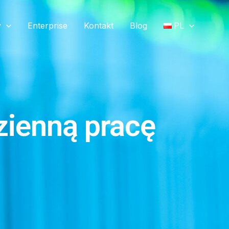
y
Enterprise
Kontakt
Blog
PL
zienną pracę