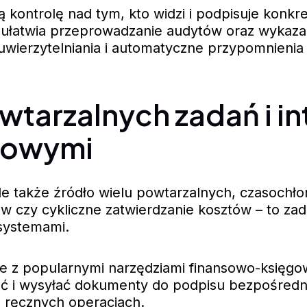
ą kontrolę nad tym, kto widzi i podpisuje konk
 ułatwia przeprowadzanie audytów oraz wykaza
wierzytelniania i automatyczne przypomnienia
tarzalnych zadań i in
nsowymi
ale także źródło wielu powtarzalnych, czasochł
 czy cykliczne zatwierdzanie kosztów – to za
 systemami.
je z popularnymi narzędziami finansowo-księgo
 i wysyłać dokumenty do podpisu bezpośrednio
a ręcznych operacjach.