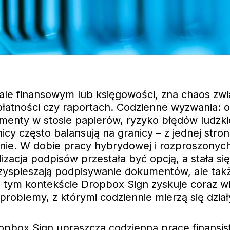
iale finansowym lub księgowości, zna chaos z
łatności czy raportach. Codzienne wyzwania: o
enty w stosie papierów, ryzyko błędów ludzkich
cy często balansują na granicy – z jednej stron
cznie. W dobie pracy hybrydowej i rozproszonyc
alizacja podpisów przestała być opcją, a stała si
rzyspieszają podpisywanie dokumentów, ale tak
 tym kontekście Dropbox Sign zyskuje coraz w
roblemy, z którymi codziennie mierzą się dział
ropbox Sign upraszcza codzienną pracę finansis