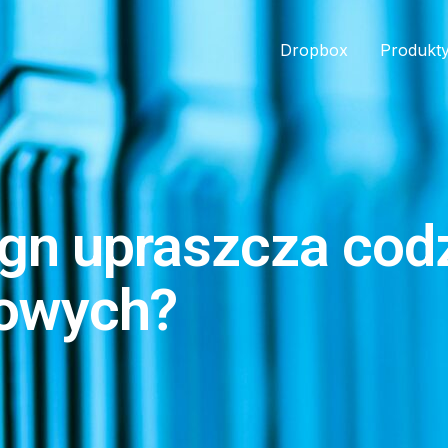
Dropbox
Produkt
gn upraszcza cod
sowych?