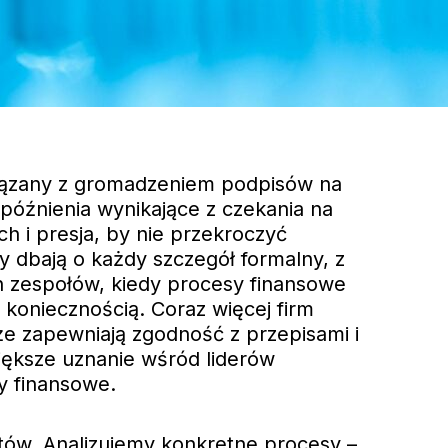
wiązany z gromadzeniem podpisów na
późnienia wynikające z czekania na
 i presja, by nie przekroczyć
y dbają o każdy szczegół formalny, z
h zespołów, kiedy procesy finansowe
ę koniecznością. Coraz więcej firm
że zapewniają zgodność z przepisami i
iększe uznanie wśród liderów
y finansowe.
tów. Analizujemy konkretne procesy –