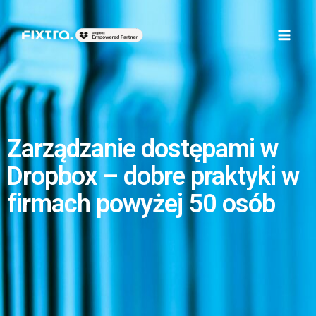
Skip
Main
to
Men
content
Zarządzanie dostępami w
Dropbox – dobre praktyki w
firmach powyżej 50 osób