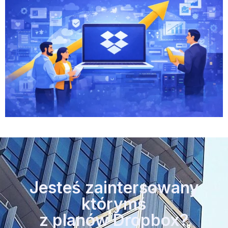
Jesteś zaintersowany
którymś
z planów Dropbox?